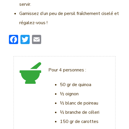
servir.
Garnissez d’un peu de persil fraîchement ciselé et
régalez-vous !
F
T
E
ac
w
m
e
it
ai
b
te
l
Pour 4 personnes :
o
r
ok
50 gr de quinoa
½ oignon
½ blanc de poireau
½ branche de céleri
150 gr de carottes