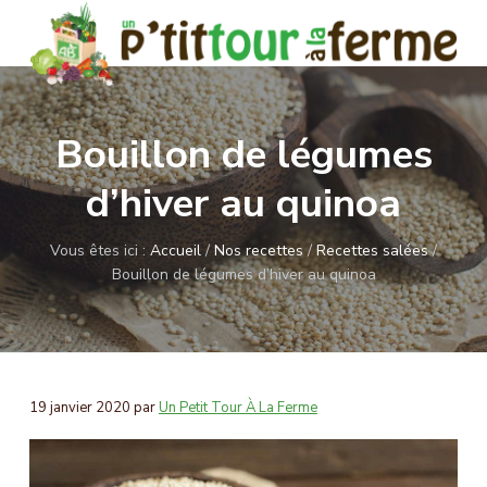
P
P
a
a
s
s
U
Magasin
s
s
Bio
n
e
e
à
p
Bouillon de légumes
Montigny-
r
r
e
le-
Bretonneux
t
a
a
d’hiver au quinoa
i
u
u
t
c
p
t
o
Vous êtes ici :
Accueil
/
Nos recettes
/
Recettes salées
/
o
i
u
Bouillon de légumes d’hiver au quinoa
n
e
r
à
t
d
l
e
d
a
n
e
f
e
u
p
r
19 janvier 2020
par
Un Petit Tour À La Ferme
p
a
m
e
r
g
i
e