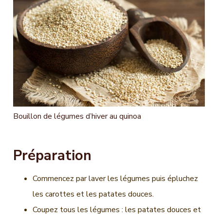
n
c
i
p
a
l
Bouillon de légumes d’hiver au quinoa
Préparation
Commencez par laver les légumes puis épluchez
les carottes et les patates douces.
Coupez tous les légumes : les patates douces et