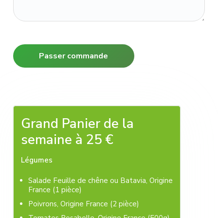
Barre
Grand Panier de la
latérale
semaine à 25 €
principale
Légumes
Salade Feuille de chêne ou Batavia, Origine
France (1 pièce)
Poivrons, Origine France (2 pièce)
Tomates Rosabelle, Origine France (500g)