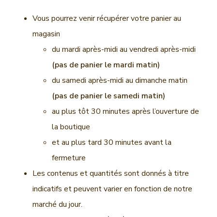
n
r
Vous pourrez venir récupérer votre panier au
c
a
i
l
magasin
p
e
du mardi après-midi au vendredi après-midi
a
p
(pas de panier le mardi matin)
l
r
i
du samedi après-midi au dimanche matin
n
(pas de panier le samedi matin)
c
au plus tôt 30 minutes après l’ouverture de
i
la boutique
p
a
et au plus tard 30 minutes avant la
l
fermeture
e
Les contenus et quantités sont donnés à titre
indicatifs et peuvent varier en fonction de notre
marché du jour.