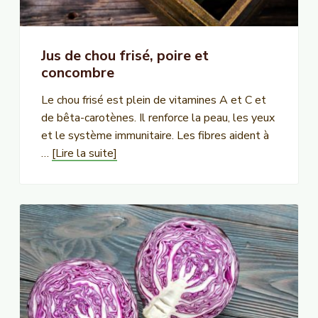
Jus de chou frisé, poire et
concombre
Le chou frisé est plein de vitamines A et C et
de bêta-carotènes. Il renforce la peau, les yeux
et le système immunitaire. Les fibres aident à
à
…
[Lire la suite]
proposJus
de
chou
frisé,
poire
et
concombre