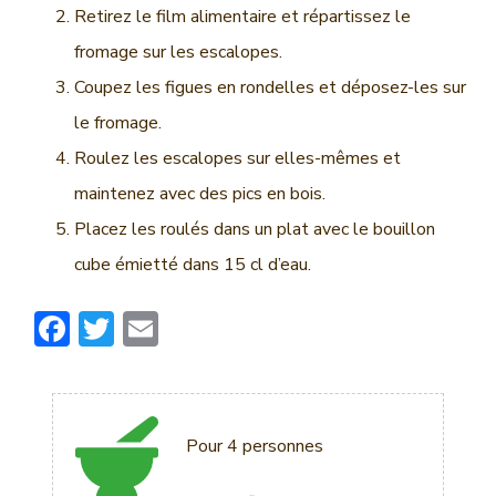
Retirez le film alimentaire et répartissez le
fromage sur les escalopes.
Coupez les figues en rondelles et déposez-les sur
le fromage.
Roulez les escalopes sur elles-mêmes et
maintenez avec des pics en bois.
Placez les roulés dans un plat avec le bouillon
cube émietté dans 15 cl d’eau.
F
T
E
ac
w
m
e
it
ai
b
te
l
Pour 4 personnes
o
r