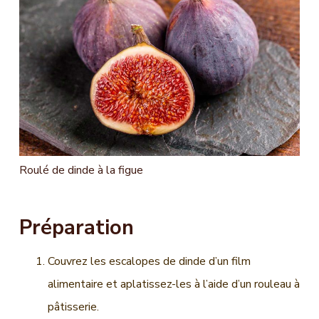
n
c
i
p
a
l
Roulé de dinde à la figue
Préparation
Couvrez les escalopes de dinde d’un film
alimentaire et aplatissez-les à l’aide d’un rouleau à
pâtisserie.