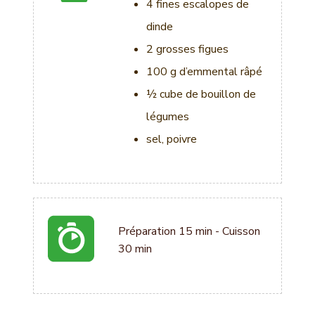
ok
4 fines escalopes de
dinde
2 grosses figues
100 g d’emmental râpé
½ cube de bouillon de
légumes
sel, poivre
Préparation 15 min - Cuisson
30 min