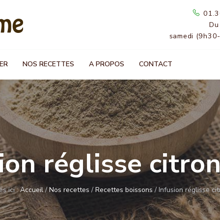
01.3
Du
samedi (9h30
ER
NOS RECETTES
A PROPOS
CONTACT
ion réglisse citro
s ici :
Accueil
/
Nos recettes
/
Recettes boissons
/
Infusion réglisse ci