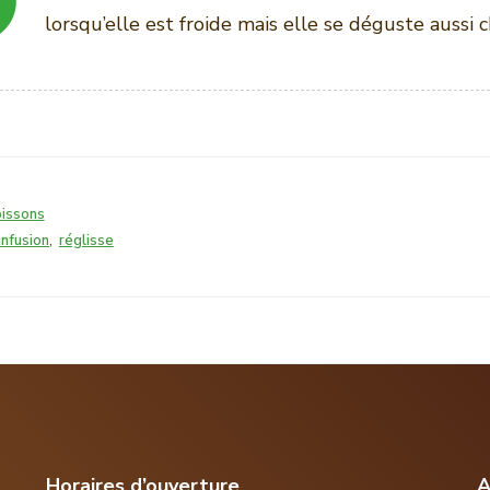
lorsqu’elle est froide mais elle se déguste aussi 
issons
infusion
,
réglisse
Horaires d’ouverture
A