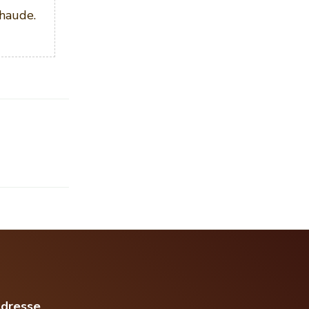
chaude.
dresse