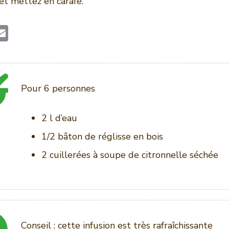
 et mettez en carafe.
E
w
m
ai
e
l
Pour 6 personnes
2 l d’eau
1/2 bâton de réglisse en bois
2 cuillerées à soupe de citronnelle séchée
Conseil : cette infusion est très rafraîchissante