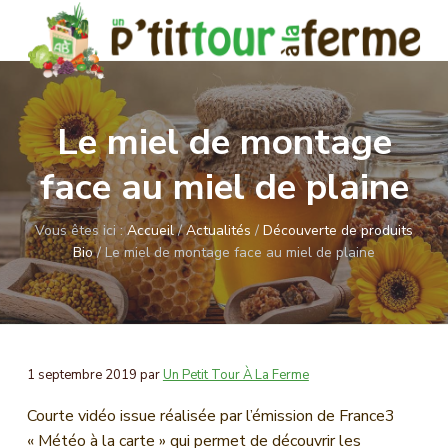
P
P
a
a
s
s
U
Magasin
s
s
Bio
n
e
e
à
p
Le miel de montage
Montigny-
r
r
e
le-
Bretonneux
t
a
a
face au miel de plaine
i
u
u
t
c
p
t
o
Vous êtes ici :
Accueil
/
Actualités
/
Découverte de produits
o
i
u
Bio
/
Le miel de montage face au miel de plaine
n
e
r
à
t
d
l
e
d
a
n
e
f
e
u
p
r
1 septembre 2019
par
Un Petit Tour À La Ferme
p
a
m
e
r
g
Courte vidéo issue réalisée par l’émission de France3
i
e
« Météo à la carte » qui permet de découvrir les