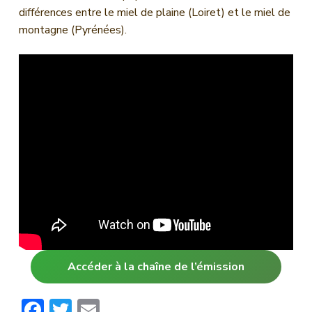
n
différences entre le miel de plaine (Loiret) et le miel de
c
montagne (Pyrénées).
i
p
a
l
Accéder à la chaîne de l’émission
F
T
E