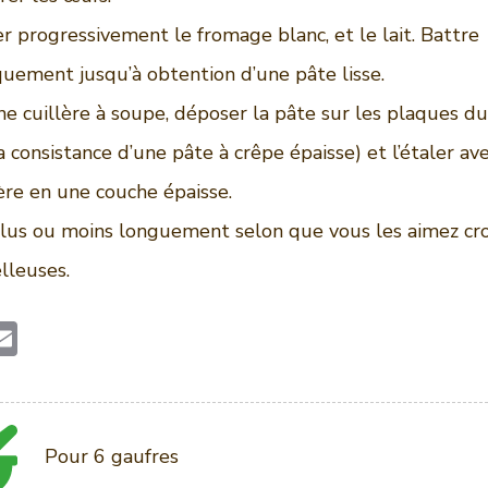
r progressivement le fromage blanc, et le lait. Battre
uement jusqu’à obtention d’une pâte lisse.
e cuillère à soupe, déposer la pâte sur les plaques du
la consistance d’une pâte à crêpe épaisse) et l’étaler av
lère en une couche épaisse.
lus ou moins longuement selon que vous les aimez cro
lleuses.
E
w
m
ai
e
l
Pour 6 gaufres