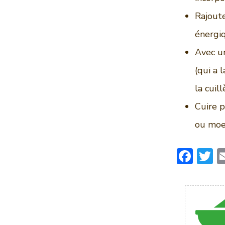
Rajoute
énergiq
Avec un
(qui a 
la cuil
Cuire p
ou moe
F
T
ac
e
it
b
t
o
r