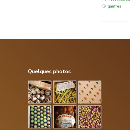
gaufres
Footer
Quelques photos