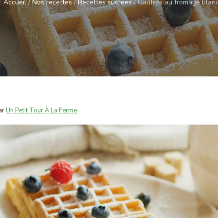
 :
Accueil
/
Nos recettes
/
Recettes sucrées
/
Gaufres au fromage blanc
ar
Un Petit Tour À La Ferme