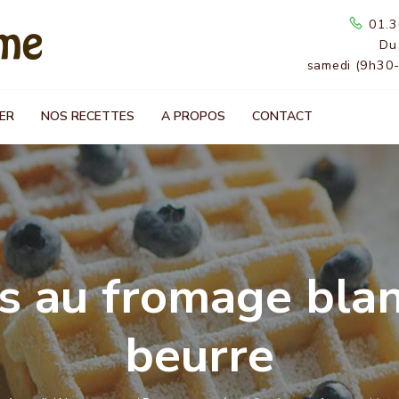
01.3
Du
samedi (9h30
ER
NOS RECETTES
A PROPOS
CONTACT
s au fromage blan
beurre