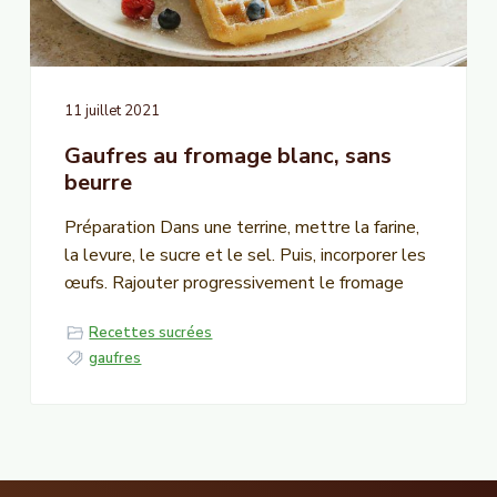
n
c
i
p
11 juillet 2021
a
Gaufres au fromage blanc, sans
l
beurre
Préparation Dans une terrine, mettre la farine,
la levure, le sucre et le sel. Puis, incorporer les
œufs. Rajouter progressivement le fromage
Recettes sucrées
gaufres