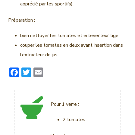
apprécié par les sportifs).
Préparation :
bien nettoyer les tomates et enlever leur tige
couper les tomates en deux avant insertion dans
l’extracteur de jus
F
T
E
ac
w
m
e
it
ai
b
te
l
Pour 1 verre :
o
r
ok
2 tomates