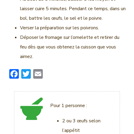
laisser cuire 5 minutes. Pendant ce temps, dans un
bol, battre les œufs, le sel et le poivre.
Verser la préparation sur les poivrons.
Déposer le fromage sur l’omelette et retirer du
feu dès que vous obtenez la cuisson que vous
aimez.
F
T
E
ac
w
m
e
it
ai
b
te
l
Pour 1 personne :
o
r
ok
2 ou 3 œufs selon
l’appétit