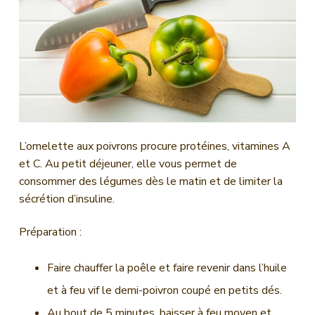
n
c
i
p
a
l
L’omelette aux poivrons procure protéines, vitamines A
et C. Au petit déjeuner, elle vous permet de
consommer des légumes dès le matin et de limiter la
sécrétion d’insuline.
Préparation :
Faire chauffer la poêle et faire revenir dans l’huile
et à feu vif le demi-poivron coupé en petits dés.
Au bout de 5 minutes, baisser à feu moyen et