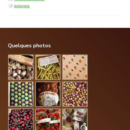
poivrons
Footer
Quelques photos