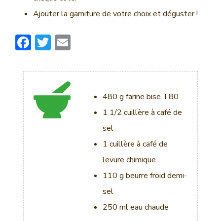
Ajouter la garniture de votre choix et déguster !
F
T
E
ac
w
m
e
it
ai
b
te
l
480 g farine bise T80
o
r
1 1/2 cuillère à café de
ok
sel
1 cuillère à café de
levure chimique
110 g beurre froid demi-
sel
250 ml eau chaude