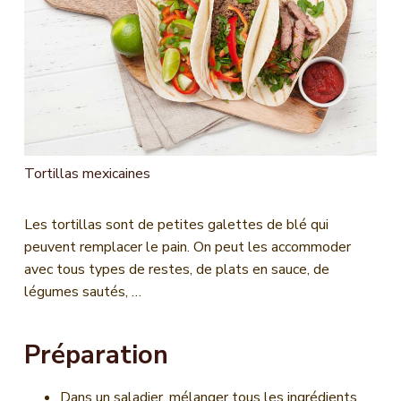
n
c
i
p
a
l
Tortillas mexicaines
Les tortillas sont de petites galettes de blé qui
peuvent remplacer le pain. On peut les accommoder
avec tous types de restes, de plats en sauce, de
légumes sautés, …
Préparation
Dans un saladier, mélanger tous les ingrédients