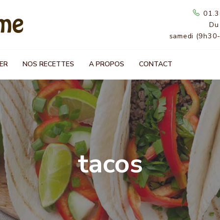
01.3
Du
samedi (9h30
ER
NOS RECETTES
A PROPOS
CONTACT
tacos