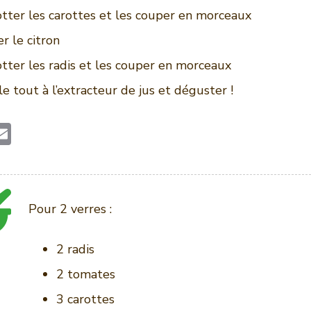
otter les carottes et les couper en morceaux
r le citron
otter les radis et les couper en morceaux
le tout à l’extracteur de jus et déguster !
E
w
m
ai
e
l
Pour 2 verres :
2 radis
2 tomates
3 carottes