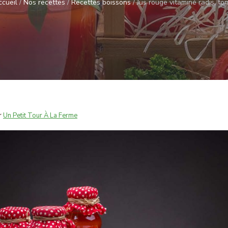
cueil
/
Nos recettes
/
Recettes boissons
/
Jus rouge vitaminé radis, to
r
Un Petit Tour À La Ferme