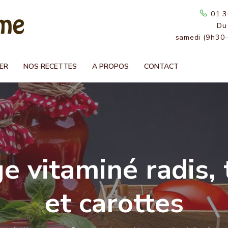
01.3
Du
samedi (9h30
ER
NOS RECETTES
A PROPOS
CONTACT
ge vitaminé radis,
et carottes