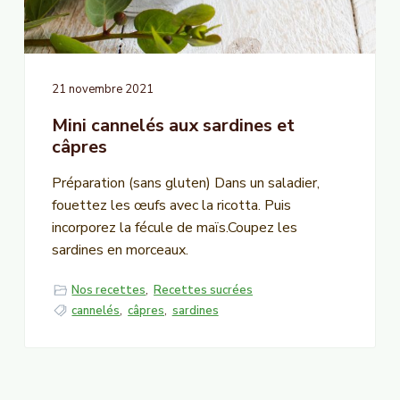
n
c
i
p
21 novembre 2021
a
Mini cannelés aux sardines et
l
câpres
Préparation (sans gluten) Dans un saladier,
fouettez les œufs avec la ricotta. Puis
incorporez la fécule de maïs.Coupez les
sardines en morceaux.
Nos recettes
,
Recettes sucrées
cannelés
,
câpres
,
sardines