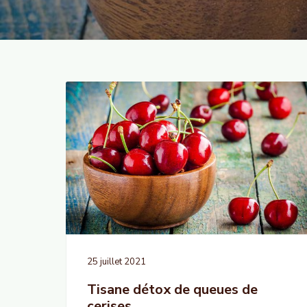
p
a
r
g
i
e
n
c
i
p
a
l
25 juillet 2021
Tisane détox de queues de
cerises