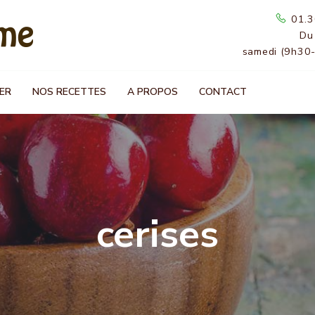
01.3
Du
samedi (9h30
ER
NOS RECETTES
A PROPOS
CONTACT
cerises