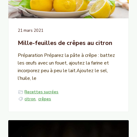
n
c
i
p
21 mars 2021
a
Mille-feuilles de crêpes au citron
l
Préparation Préparez la pâte à crêpe : battez
les œufs avec un fouet, ajoutez la farine et
incorporez peu à peu le lait.Ajoutez le sel,
l’huile, le
Recettes sucrées
citron
,
crêpes